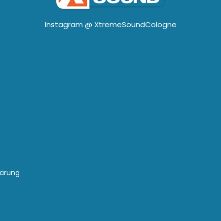
Instagram @
XtremeSoundCologne
lärung