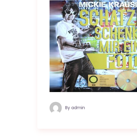
By
admin