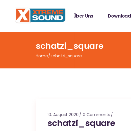
Singles
Über Uns
Download
Sampler
Spotify Play
Mallotze R
Singles
schatzi_square
Sampler
Home
schatzi_square
Spotify Play
Mallotze R
10. August 2020
0 Comments
schatzi_square