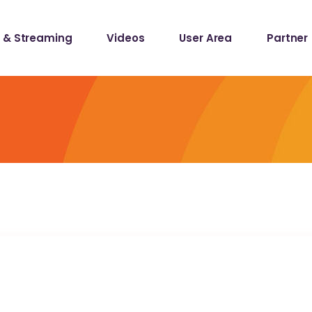
 & Streaming
Videos
User Area
Partner
lists
ecords
lists
ecords