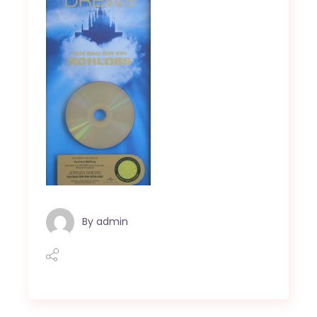
By
admin