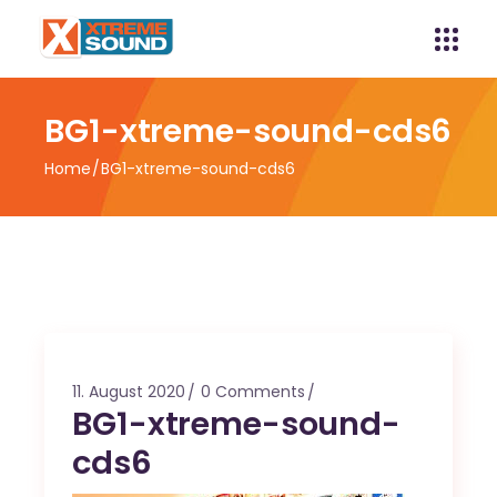
BG1-xtreme-sound-cds6
Home
BG1-xtreme-sound-cds6
11. August 2020
0 Comments
BG1-xtreme-sound-
cds6