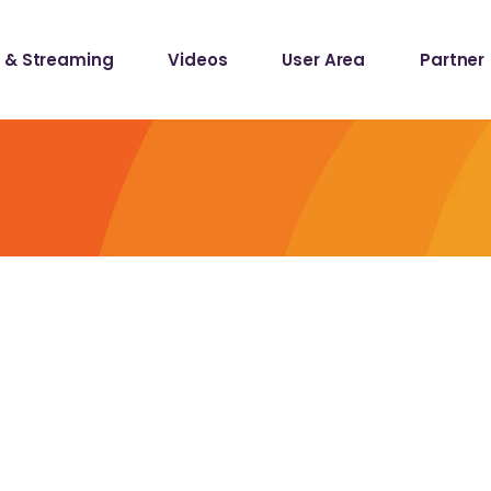
 & Streaming
Videos
User Area
Partner
lists
ecords
lists
ecords