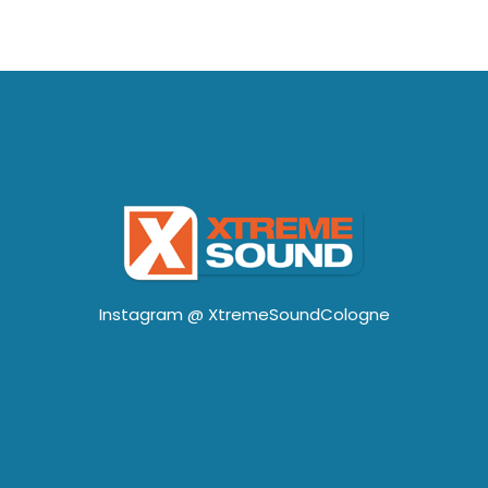
Instagram @
XtremeSoundCologne