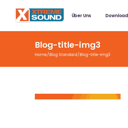
Singles
Über Uns
Download
Sampler
Spotify Play
Mallotze R
Singles
Blog-title-img3
Sampler
Home
Blog Standard
Blog-title-img3
Spotify Play
Mallotze R