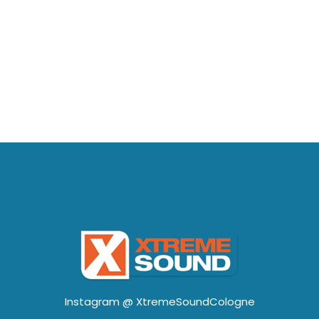
Instagram @
XtremeSoundCologne