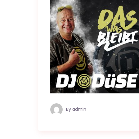
By
admin