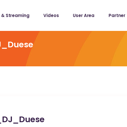
 & Streaming
Videos
User Area
Partner
lists
ecords
J_Duese
lists
ecords
_DJ_Duese