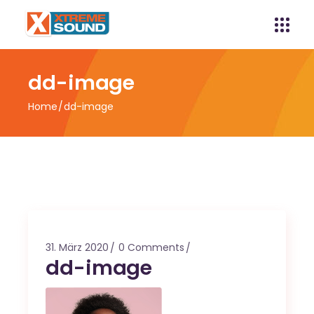
dd-image
Home
dd-image
31. März 2020
0 Comments
dd-image