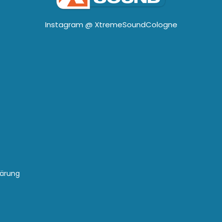
Instagram @
XtremeSoundCologne
lärung