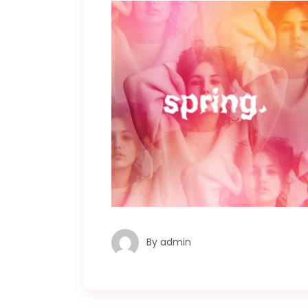
By
admin