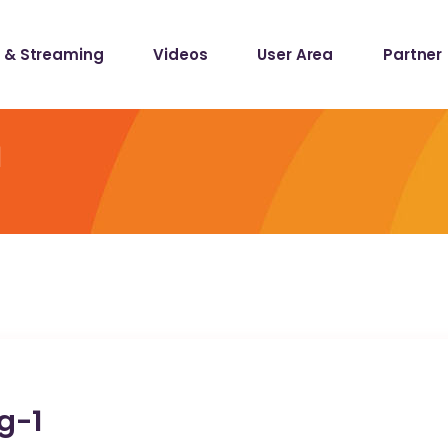
 & Streaming
Videos
User Area
Partner
lists
ecords
1
lists
ecords
g-1