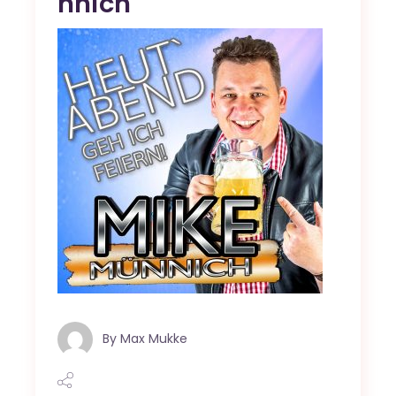
nnich
By
Max Mukke