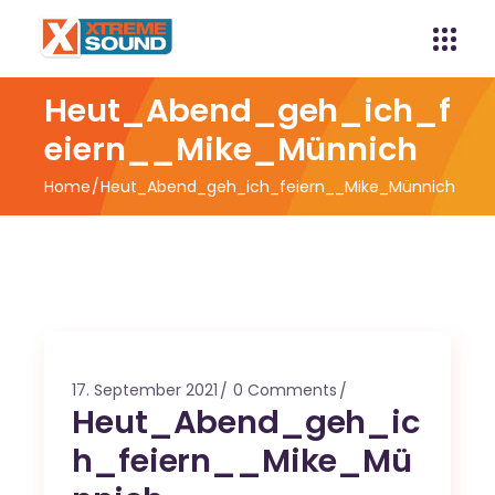
Heut_Abend_geh_ich_f
eiern__Mike_Münnich
Home
Heut_Abend_geh_ich_feiern__Mike_Münnich
17. September 2021
0 Comments
Heut_Abend_geh_ic
h_feiern__Mike_Mü