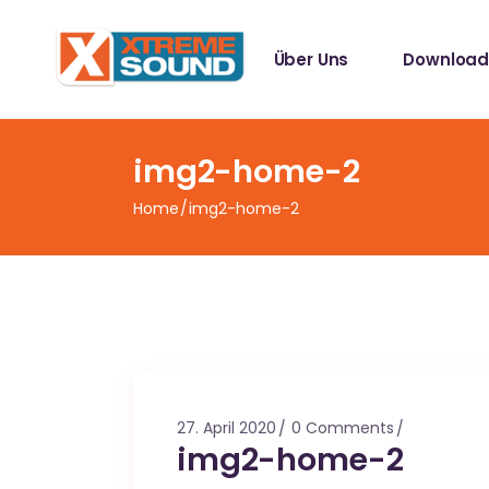
Singles
Über Uns
Download
Sampler
Spotify Play
Mallotze R
Singles
img2-home-2
Sampler
Home
img2-home-2
Spotify Play
Mallotze R
27. April 2020
0 Comments
img2-home-2