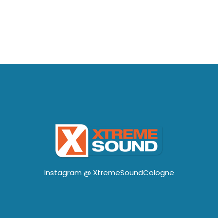
Instagram @
XtremeSoundCologne