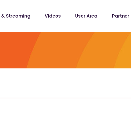
 & Streaming
Videos
User Area
Partner
lists
ecords
lists
ecords