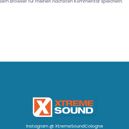
esem Browser für meinen nächsten Kommentar speichern.
Instagram @
XtremeSoundCologne