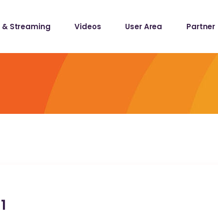
 & Streaming
Videos
User Area
Partner
lists
ecords
lists
ecords
1