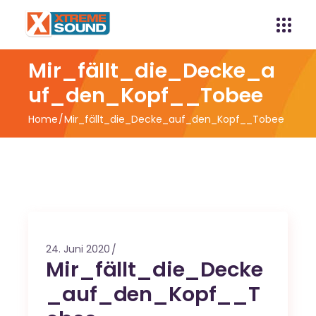
Mir_fällt_die_Decke_a
uf_den_Kopf__Tobee
Home
Mir_fällt_die_Decke_auf_den_Kopf__Tobee
24. Juni 2020
Mir_fällt_die_Decke
_auf_den_Kopf__T