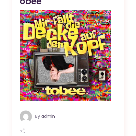
obee
By
admin