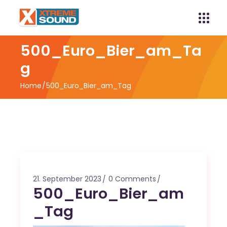
500_Euro_Bier_am_Ta
g
Home
500_Euro_Bier_am_Tag
21. September 2023
0 Comments
500_Euro_Bier_am
_Tag