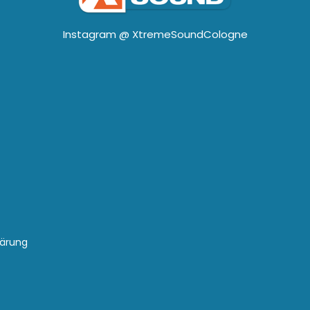
Instagram @
XtremeSoundCologne
lärung