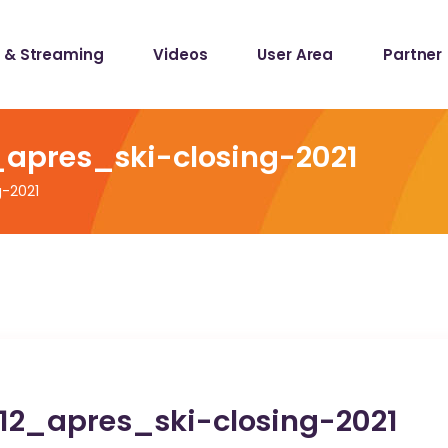
 & Streaming
Videos
User Area
Partner
lists
ecords
apres_ski-closing-2021
g-2021
lists
ecords
2_apres_ski-closing-2021