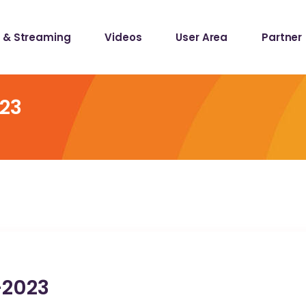
 & Streaming
Videos
User Area
Partner
lists
ecords
23
lists
ecords
-2023