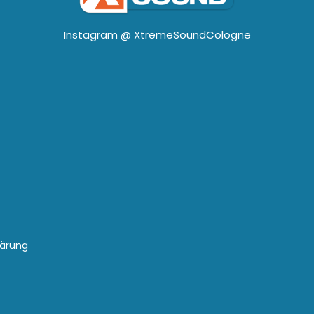
Instagram @
XtremeSoundCologne
lärung