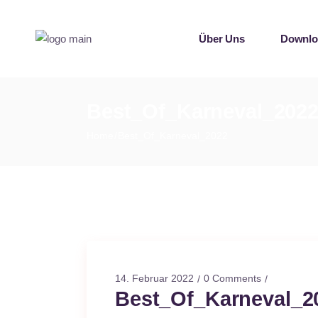
Singles
Über Uns
Downlo
Sampler
Spotify P
Mallotz
Singles
Best_Of_Karneval_202
Sampler
Home
Best_Of_Karneval_2022
Spotify P
Mallotz
14. Februar 2022
0 Comments
Best_Of_Karneval_2