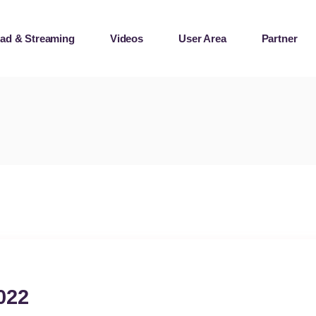
ad & Streaming
Videos
User Area
Partner
laylists
e Records
2
laylists
e Records
022