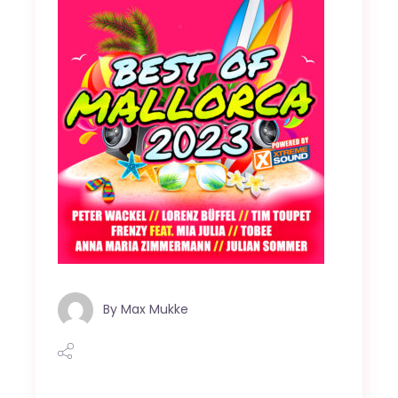
By
Max Mukke