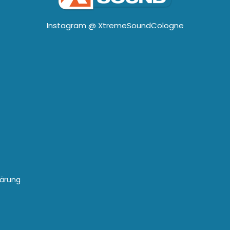
Instagram @
XtremeSoundCologne
lärung