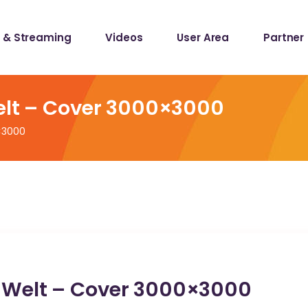
 & Streaming
Videos
User Area
Partner
lists
ecords
Welt – Cover 3000×3000
0×3000
lists
ecords
er Welt – Cover 3000×3000