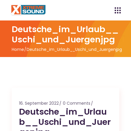
Deutsche_im_Urlaub__
Uschi_und_Juergenjpg
Home
Deutsche_im_Urlaub__Uschi_und_Juergenjpg
16. September 2022
0 Comments
Deutsche_im_Urlau
b__Uschi_und_Juer