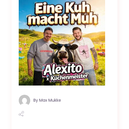
By
Max Mukke