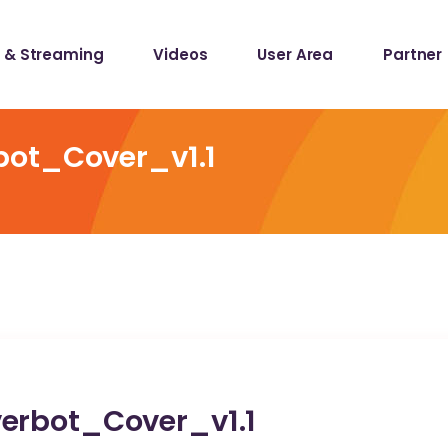
 & Streaming
Videos
User Area
Partner
lists
ecords
bot_Cover_v1.1
lists
ecords
erbot_Cover_v1.1