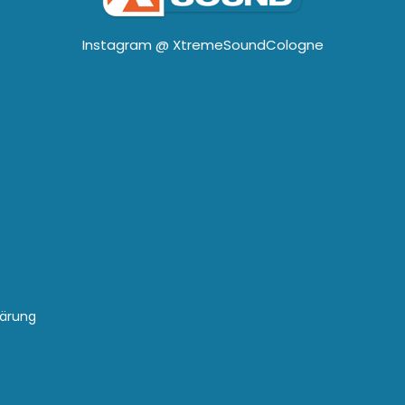
Instagram @
XtremeSoundCologne
lärung