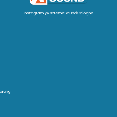
Instagram @
XtremeSoundCologne
lärung