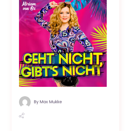
By
Max Mukke