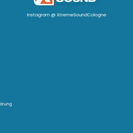
Instagram @
XtremeSoundCologne
lärung