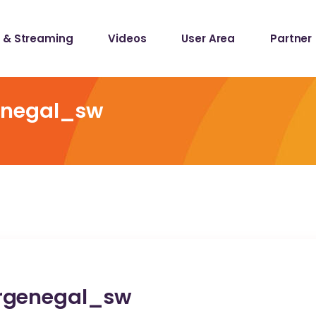
 & Streaming
Videos
User Area
Partner
lists
ecords
enegal_sw
lists
ecords
rgenegal_sw