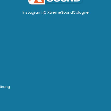
Instagram @
XtremeSoundCologne
lärung