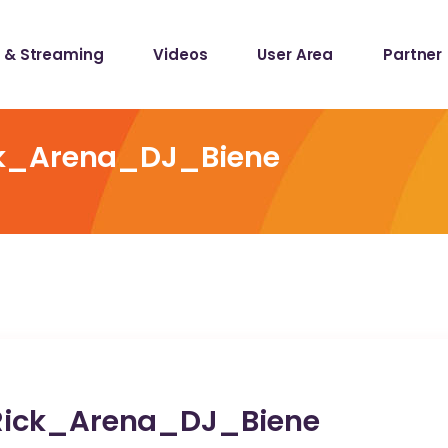
 & Streaming
Videos
User Area
Partner
lists
ecords
ck_Arena_DJ_Biene
lists
ecords
Rick_Arena_DJ_Biene