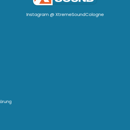
Instagram @
XtremeSoundCologne
lärung