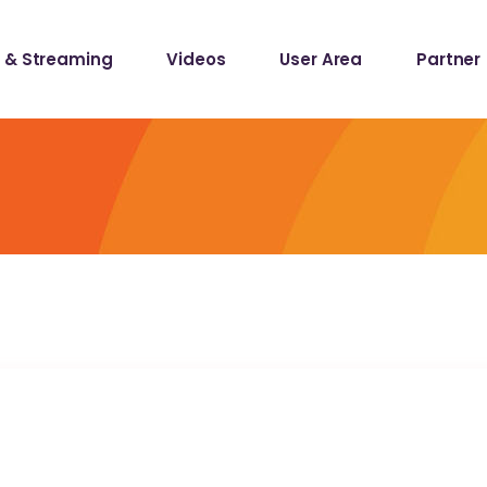
 & Streaming
Videos
User Area
Partner
lists
ecords
lists
ecords