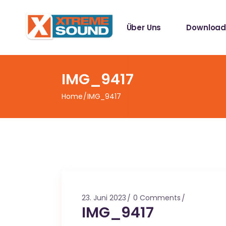
Singles
Über Uns
Download
Sampler
Spotify Play
Mallotze R
Singles
IMG_9417
Sampler
Home
IMG_9417
Spotify Play
Mallotze R
23. Juni 2023
0 Comments
IMG_9417