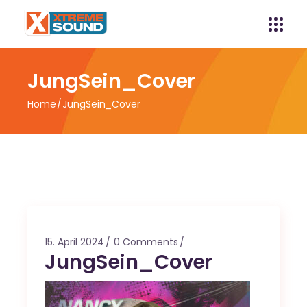
JungSein_Cover
Home
JungSein_Cover
15. April 2024
0 Comments
JungSein_Cover