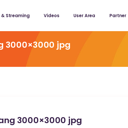
 & Streaming
Videos
User Area
Partner
lists
ecords
ng 3000×3000 jpg
lists
ecords
slang 3000×3000 jpg