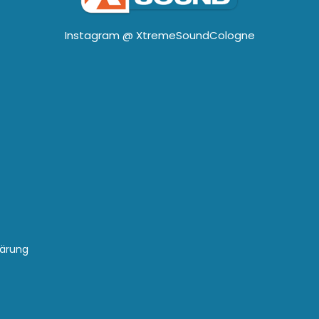
Instagram @
XtremeSoundCologne
lärung