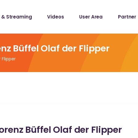
 & Streaming
Videos
User Area
Partner
lists
ecords
nz Büffel Olaf der Flipper
 Flipper
lists
ecords
renz Büffel Olaf der Flipper