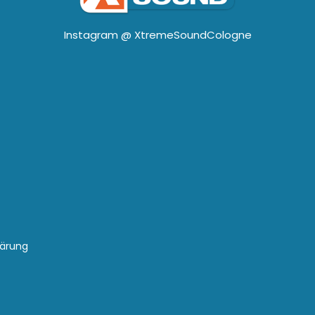
Instagram @
XtremeSoundCologne
lärung