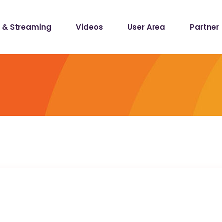
 & Streaming
Videos
User Area
Partner
lists
ecords
lists
ecords