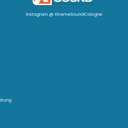
Instagram @
XtremeSoundCologne
lärung