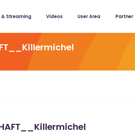
 & Streaming
Videos
User Area
Partner
lists
ecords
__Killermichel
lists
ecords
FT__Killermichel