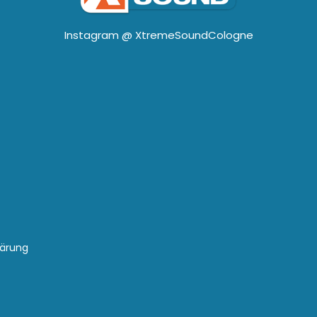
Instagram @
XtremeSoundCologne
lärung