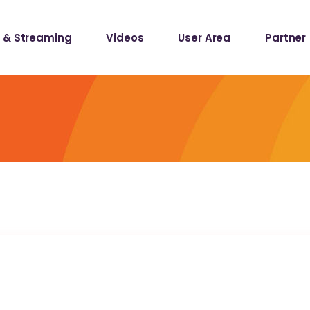
 & Streaming
Videos
User Area
Partner
lists
ecords
lists
ecords