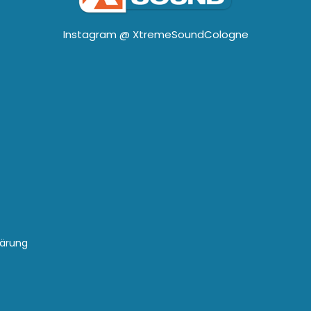
Instagram @
XtremeSoundCologne
lärung