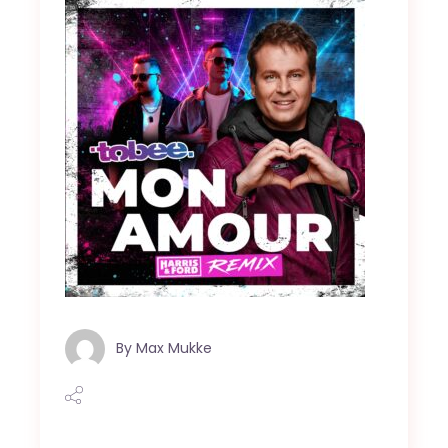
By
Max Mukke