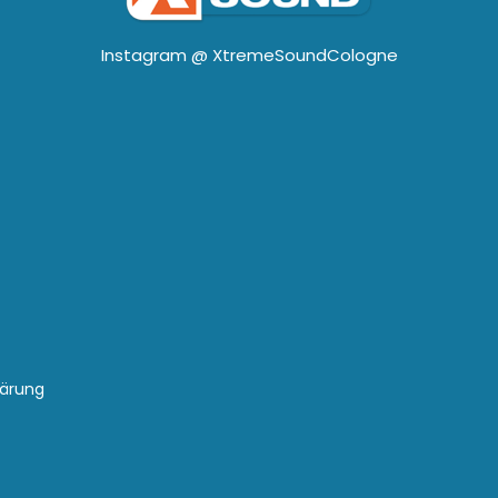
Instagram @
XtremeSoundCologne
lärung