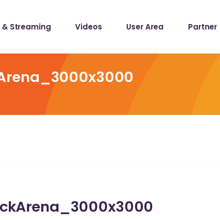
 & Streaming
Videos
User Area
Partner
lists
ecords
kArena_3000x3000
lists
ecords
ickArena_3000x3000