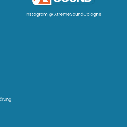
Instagram @
XtremeSoundCologne
lärung