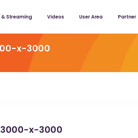
 & Streaming
Videos
User Area
Partner
lists
ecords
000-x-3000
lists
ecords
_3000-x-3000