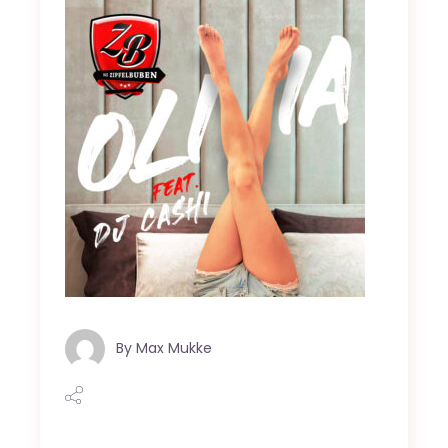
By
Max Mukke