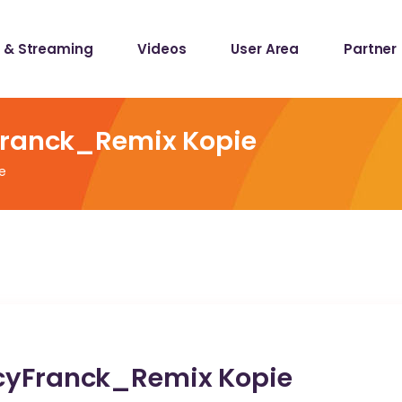
 & Streaming
Videos
User Area
Partner
lists
ecords
Franck_Remix Kopie
e
lists
ecords
ncyFranck_Remix Kopie