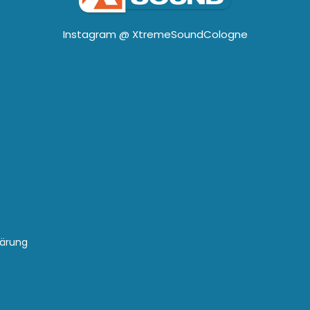
Instagram @
XtremeSoundCologne
lärung