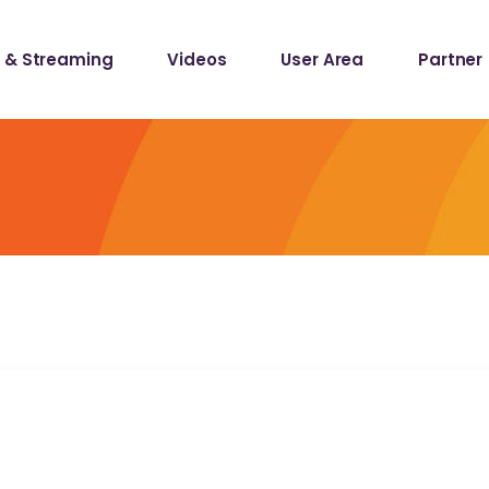
 & Streaming
Videos
User Area
Partner
lists
ecords
lists
ecords