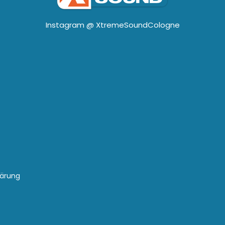
Instagram @
XtremeSoundCologne
lärung