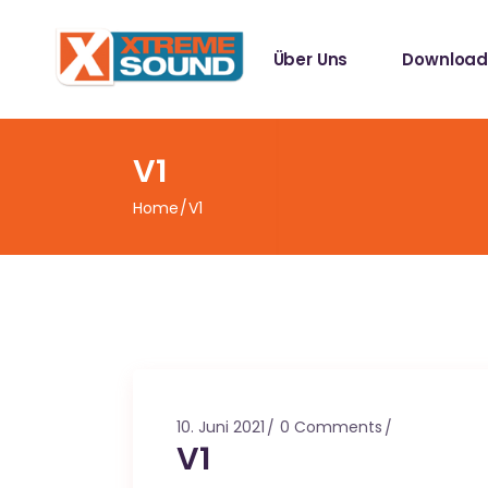
Singles
Über Uns
Download
Sampler
Spotify Play
Mallotze R
Singles
V1
Sampler
Home
V1
Spotify Play
Mallotze R
10. Juni 2021
0 Comments
V1