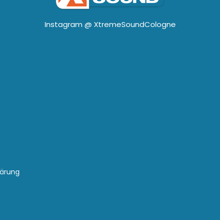
Instagram @
XtremeSoundCologne
lärung