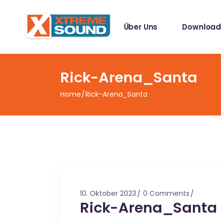
Singles
Über Uns
Download
Sampler
Spotify Play
Mallotze R
Singles
Rick-Arena_Santa
Sampler
Home
Rick-Arena_Santa
Spotify Play
Mallotze R
10. Oktober 2023
0 Comments
Rick-Arena_Santa