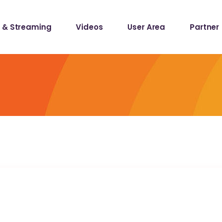
 & Streaming
Videos
User Area
Partner
lists
ecords
lists
ecords