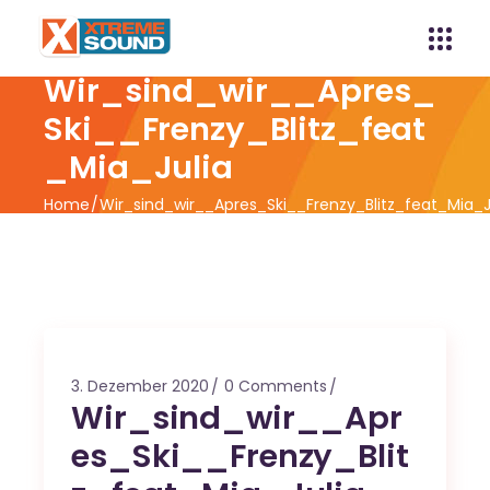
Wir_sind_wir__Apres_
Ski__Frenzy_Blitz_feat
_Mia_Julia
Home
Wir_sind_wir__Apres_Ski__Frenzy_Blitz_feat_Mia_J
3. Dezember 2020
0 Comments
Wir_sind_wir__Apr
es_Ski__Frenzy_Blit