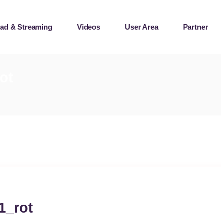
ad & Streaming
Videos
User Area
Partner
laylists
e Records
ot
laylists
e Records
1_rot