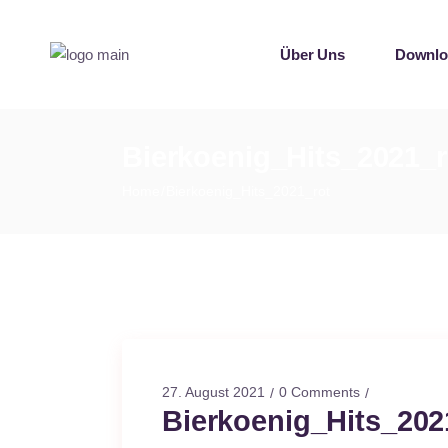
Singles
Über Uns
Downlo
Sampler
Spotify P
Mallotz
Singles
Bierkoenig_Hits_2021_r
Sampler
Home
Bierkoenig_Hits_2021_rot
Spotify P
Mallotz
27. August 2021
0 Comments
Bierkoenig_Hits_202