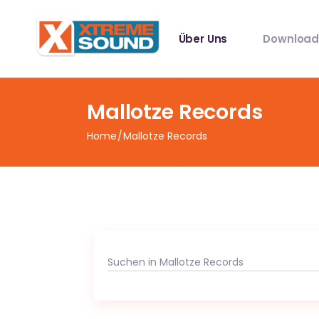
Singles
Über Uns
Download
Sampler
Spotify Play
Mallotze 
Singles
Mallotze Records
Sampler
Home
Mallotze Records
Spotify Play
Mallotze 