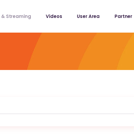
 & Streaming
Videos
User Area
Partner
lists
Records
lists
Records