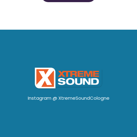
Instagram @
XtremeSoundCologne