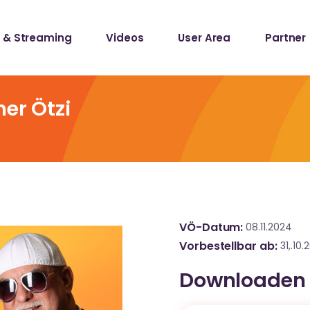
 & Streaming
Videos
User Area
Partner
lists
ecords
er Ötzi
lists
ecords
VÖ-Datum
08.11.2024
Vorbestellbar ab
31,.10
Downloaden