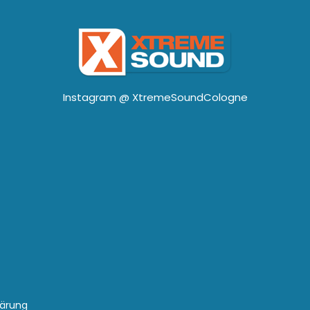
Instagram @
XtremeSoundCologne
lärung