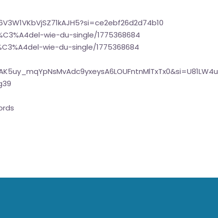
2yY6V3W1VKbVjSZ71kAJH5?si=ce2ebf26d2d74b10
m%C3%A4del-wie-du-single/1775368684
%C3%A4del-wie-du-single/1775368684
t=OLAK5uy_mqYpNsMvAdc9yxeysA6LOUFntnMlTxTx0&si=U81LW4u
g39
ords