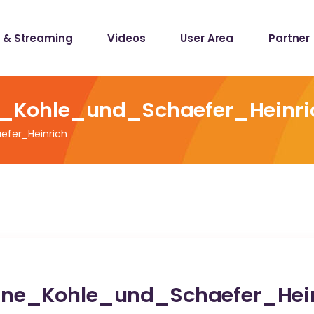
 & Streaming
Videos
User Area
Partner
lists
ecords
Kohle_und_Schaefer_Heinri
fer_Heinrich
lists
ecords
e_Kohle_und_Schaefer_Hein