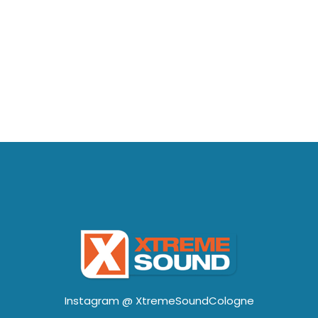
Instagram @
XtremeSoundCologne