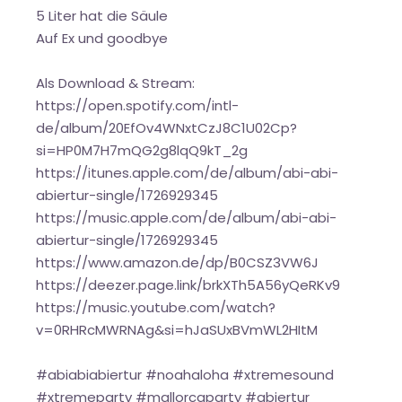
5 Liter hat die Säule
Auf Ex und goodbye
Als Download & Stream:
https://open.spotify.com/intl-
de/album/20EfOv4WNxtCzJ8C1U02Cp?
si=HP0M7H7mQG2g8lqQ9kT_2g
https://itunes.apple.com/de/album/abi-abi-
abiertur-single/1726929345
https://music.apple.com/de/album/abi-abi-
abiertur-single/1726929345
https://www.amazon.de/dp/B0CSZ3VW6J
https://deezer.page.link/brkXTh5A56yQeRKv9
https://music.youtube.com/watch?
v=0RHRcMWRNAg&si=hJaSUxBVmWL2HItM
#abiabiabiertur #noahaloha #xtremesound
#xtremeparty #mallorcaparty #abiertur