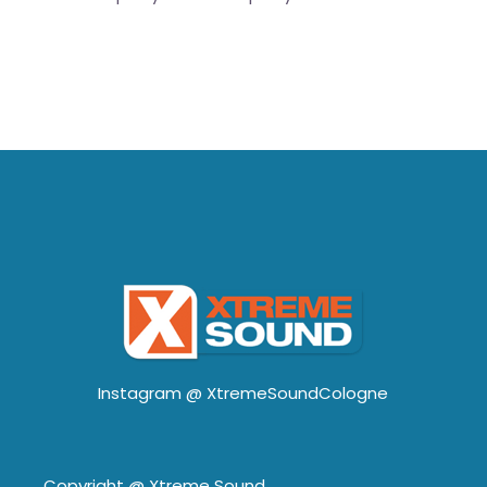
Instagram @
XtremeSoundCologne
Copyright @
Xtreme Sound