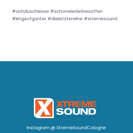
#achduscheisse #schonwiederbesoffen
#kingsofgünter #dieletztereihe #xtremesound
Instagram @
XtremeSoundCologne