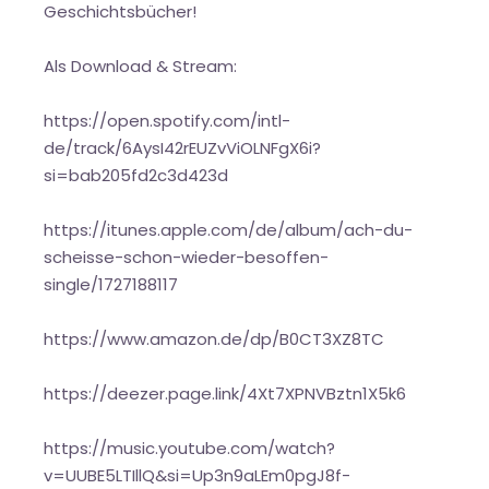
Geschichtsbücher!
Als Download & Stream:
https://open.spotify.com/intl-
de/track/6AysI42rEUZvViOLNFgX6i?
si=bab205fd2c3d423d
https://itunes.apple.com/de/album/ach-du-
scheisse-schon-wieder-besoffen-
single/1727188117
https://www.amazon.de/dp/B0CT3XZ8TC
https://deezer.page.link/4Xt7XPNVBztn1X5k6
https://music.youtube.com/watch?
v=UUBE5LTIllQ&si=Up3n9aLEm0pgJ8f-