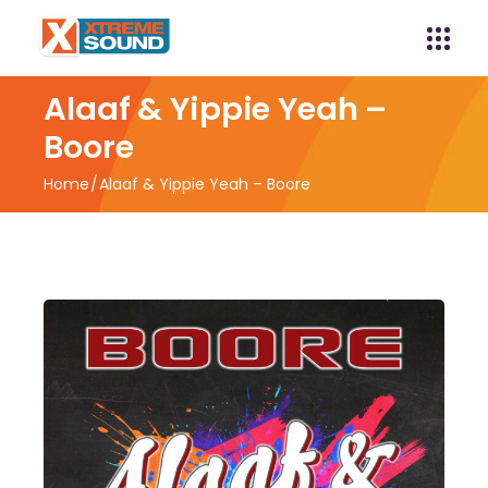
Alaaf & Yippie Yeah –
Boore
Home
Alaaf & Yippie Yeah – Boore