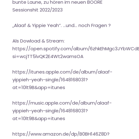
bunte Laune, zu hören im neuen BOORE
Sessionshit 2022/2023
„Alaaf & Yippie Yeah“. …und… noch Fragen ?
Als Dowload & Stream:
https://open.spotify.com/album/6zhkEhMgc3JYbWCd
si=wcjTT5lvQK2E4Wt2wamsOA
https://itunes.apple.com/de/album/alaaf-
yippieh-yeah-single/1648168031?
at=10lt9B&app=itunes
https://music.apple.com/de/album/alaaf-
yippieh-yeah-single/1648168031?
at=10lt9B&app=itunes
https://www.amazon.de/dp/B0BH146Z8D?