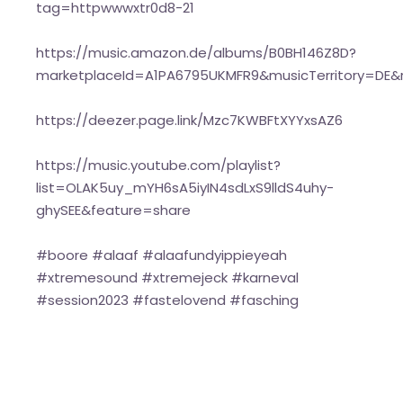
tag=httpwwwxtr0d8-21
https://music.amazon.de/albums/B0BH146Z8D?
marketplaceId=A1PA6795UKMFR9&musicTerritory=DE
https://deezer.page.link/Mzc7KWBFtXYYxsAZ6
https://music.youtube.com/playlist?
list=OLAK5uy_mYH6sA5iyIN4sdLxS9lldS4uhy-
ghySEE&feature=share
#boore #alaaf #alaafundyippieyeah
#xtremesound #xtremejeck #karneval
#session2023 #fastelovend #fasching