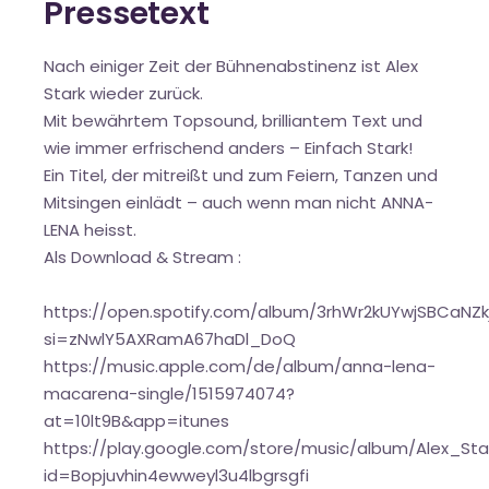
Pressetext
Nach einiger Zeit der Bühnenabstinenz ist Alex
Stark wieder zurück.
Mit bewährtem Topsound, brilliantem Text und
wie immer erfrischend anders – Einfach Stark!
Ein Titel, der mitreißt und zum Feiern, Tanzen und
Mitsingen einlädt – auch wenn man nicht ANNA-
LENA heisst.
Als Download & Stream :
https://open.spotify.com/album/3rhWr2kUYwjSBCaNZk
si=zNwlY5AXRamA67haDl_DoQ
https://music.apple.com/de/album/anna-lena-
macarena-single/1515974074?
at=10lt9B&app=itunes
https://play.google.com/store/music/album/Alex_S
id=Bopjuvhin4ewweyl3u4lbgrsgfi