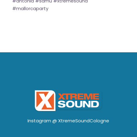
#antonia #samu #xtremesound
#mallorcaparty
Instagram @
XtremeSoundCologne