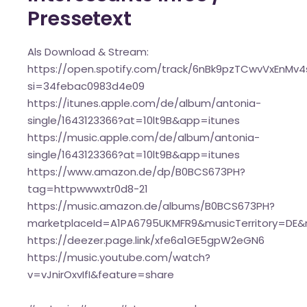
Pressetext
Als Download & Stream:
https://open.spotify.com/track/6nBk9pzTCwvVxEnMv
si=34febac0983d4e09
https://itunes.apple.com/de/album/antonia-
single/1643123366?at=10lt9B&app=itunes
https://music.apple.com/de/album/antonia-
single/1643123366?at=10lt9B&app=itunes
https://www.amazon.de/dp/B0BCS673PH?
tag=httpwwwxtr0d8-21
https://music.amazon.de/albums/B0BCS673PH?
marketplaceId=A1PA6795UKMFR9&musicTerritory=DE&
https://deezer.page.link/xfe6a1GE5gpW2eGN6
https://music.youtube.com/watch?
v=vJnirOxvIfI&feature=share