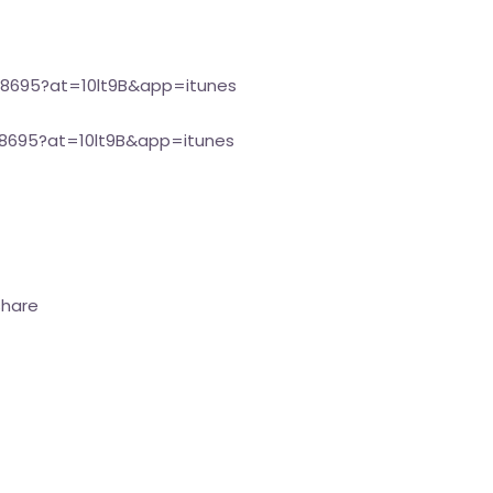
38695?at=10lt9B&app=itunes
38695?at=10lt9B&app=itunes
share