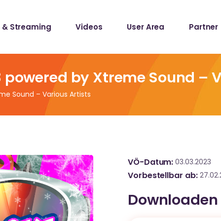
 & Streaming
Videos
User Area
Partner
lists
ecords
3 powered by Xtreme Sound – V
me Sound – Various Artists
lists
ecords
VÖ-Datum
03.03.2023
Vorbestellbar ab
27.02
Downloaden