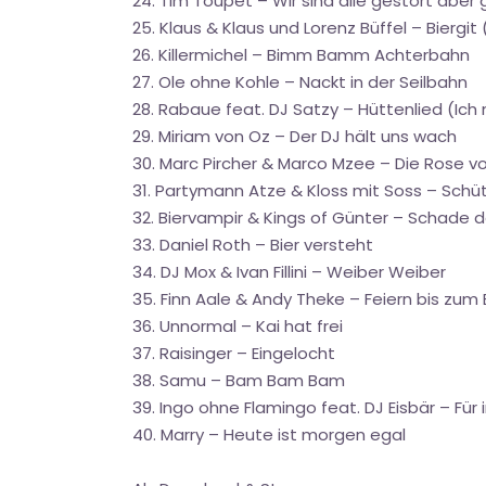
24. Tim Toupet – Wir sind alle gestört aber g
25. Klaus & Klaus und Lorenz Büffel – Biergit
26. Killermichel – Bimm Bamm Achterbahn
27. Ole ohne Kohle – Nackt in der Seilbahn
28. Rabaue feat. DJ Satzy – Hüttenlied (Ich 
29. Miriam von Oz – Der DJ hält uns wach
30. Marc Pircher & Marco Mzee – Die Rose 
31. Partymann Atze & Kloss mit Soss – Schü
32. Biervampir & Kings of Günter – Schade da
33. Daniel Roth – Bier versteht
34. DJ Mox & Ivan Fillini – Weiber Weiber
35. Finn Aale & Andy Theke – Feiern bis zum 
36. Unnormal – Kai hat frei
37. Raisinger – Eingelocht
38. Samu – Bam Bam Bam
39. Ingo ohne Flamingo feat. DJ Eisbär – Fü
40. Marry – Heute ist morgen egal