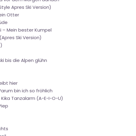
 Style Apres Ski Version)
ein Otter
müde
ni – Mein bester Kumpel
(Apres Ski Version)
g)
ki bis die Alpen glühn
ibt hier
arum bin ich so fröhlich
 – Kika Tanzalarm (A-E-I-O-U)
Piep
chts