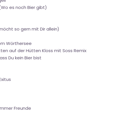
eil
 (Wo es noch Bier gibt)
möcht so gern mit Dir allein)
vom Wörthersee
tten auf der Hütten Kloss mit Soss Remix
ss Du kein Bier bist
Exitus
r immer Freunde