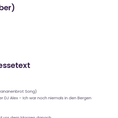
über)
ressetext
er Bananenbrot Song)
er DJ Alex – Ich war noch niemals in den Bergen
bend vor dem Morgen danach