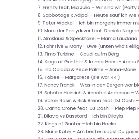
7. Frenzy feat. Mia Julia – Wir sind wir (Party
8. Sabbotage x Adipol – Heute sauf ich wie 
9. Peter Wackel – Ich bin morgens immer 
10. Marc der Partydriver feat. Daniele Negro
11. Almklausi & Specktakel – Mama Laudaaa 
12. Fohr Five & Marry - Uwe (unten wird’s ekli
13. Timo Turbine – Gaudi aufm Berg
14. Kings of Günther & Immer Hansi - Apres S
15. Ina Colada & Pepe Palme – Anna-Marie
16. Tobee – Margarete (sie war 44 )
17. Nancy Franck – Was in den Bergen war ble
18. Schäfer Heinrich & Annabel Anderson – W
19. Volker Rosin & Rick Arena feat. DJ Cashi
20. Carina Crone feat. DJ Cashi – Piep Piep 
21. Dilayla vs Basstard – Ich bin Dilayla
22. Kings of Günter – Ich bin Hacke
23. Marie Käfer – Am besten sagst Du garni