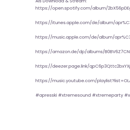
Als Download & Stream:
https://open.spotify.com/album/2bX56pDE
https://itunes.apple.com/de/album/apr%
https://music.apple.com/de/album/apr%C
https://amazon.de/dp/albums/B0BV6Z7C
https://deezer.page.link/qpC6p3Qttc2bxY
https://music.youtube.com/playlist?lis
#apresski #xtremesound #xtremeparty #xt