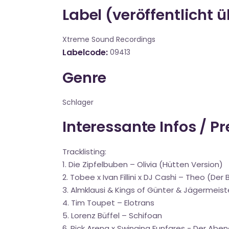
Label (veröffentlicht 
Xtreme Sound Recordings
Labelcode
09413
Genre
Schlager
Interessante Infos / P
Tracklisting:
1. Die Zipfelbuben – Olivia (Hütten Version)
2. Tobee x Ivan Fillini x DJ Cashi – Theo (D
3. Almklausi & Kings of Günter & Jägermeist
4. Tim Toupet – Elotrans
5. Lorenz Büffel – Schifoan
6. Rick Arena x Swinging Funfares - Der A