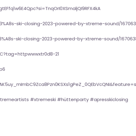
gtEFfq1w6E4Qpc?si=TnqOrI0XSmaljQI9RFX4kA
C3%A8s-ski-closing-2023-powered-by-xtreme-sound/16706
3%A8s-ski-closing-2023-powered-by-xtreme-sound/16706
NC?tag=httpwwwxtr0d8-21
Xp6
t=OLAK5uy_mImbC9Zca8Pzn0KSXs1gPeZ_0QEbVcQNI&feature=
remeartists #xtremeski #hüttenparty #apresskiclosing