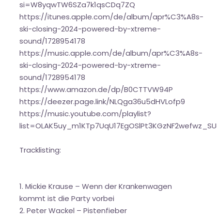
si=W8yqwTW6SZa7k1qsCDq7ZQ
https://itunes.apple.com/de/album/apr%C3%A8s-
ski-closing-2024-powered-by-xtreme-
sound/1728954178
https://music.apple.com/de/album/apr%C3%A8s-
ski-closing-2024-powered-by-xtreme-
sound/1728954178
https://www.amazon.de/dp/B0CTTVW94P
https://deezer.page.link/NLQga36u5dHVLofp9
https://music.youtube.com/playlist?
list=OLAK5uy_m1KTp7UqU17EgOSlPt3KGzNF2wefwz_SU
Tracklisting:
1. Mickie Krause – Wenn der Krankenwagen
kommt ist die Party vorbei
2. Peter Wackel – Pistenfieber