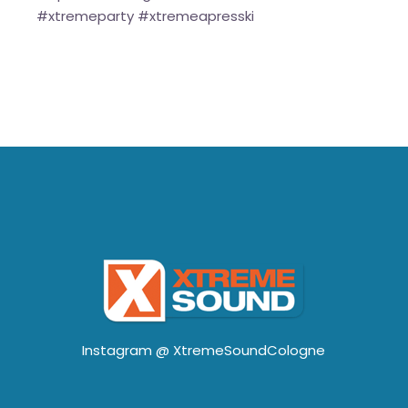
#xtremeparty #xtremeapresski
Instagram @
XtremeSoundCologne